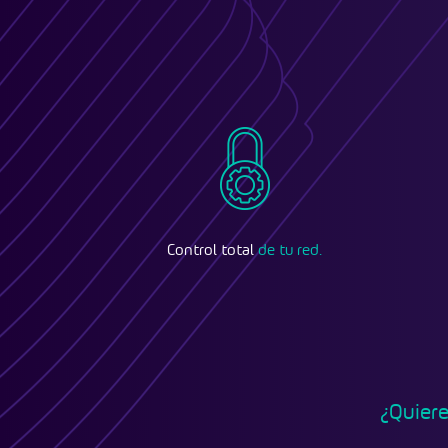
Control total
de tu red.
¿Quier