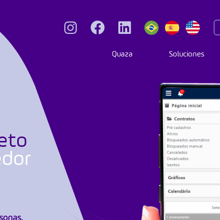
Quaza
Soluciones
eto
edor
sonas,