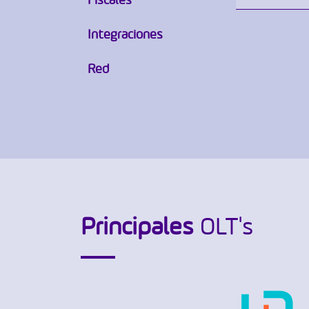
realiza
Sí, con
Integraciones
cliente
puede r
Red
Principales
OLT's