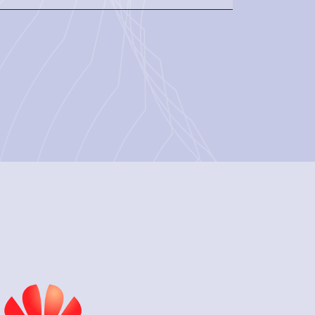
. Para que esto ocurra, és necesario que el
lice el acepto. De esta manera, su cliente