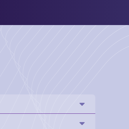
 Una de ellas es la aplicación del Cliente,
ckets y hacer recomendaciones. La otra
ts, acceder al mapa de red, lista de clientes,