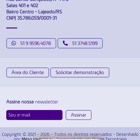
Salas 401 e 402
Bairro Centro - Lajeado/RS
CNPJ 35.786.059/0001-31
51 9 9596.4078
51 3748.5199
Área do Cliente
Solicitar demonstração
Assine nossa
newsletter
Copyright © 2021 - 2026 - Todos os direitos reservados - Desenhado
por
Mero Inventiva
- Desenvolvido por Quaza Tecnologia